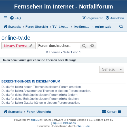
Fernsehen im Internet - Notfallforum
FAQ
Registrieren
Anmelden
S
Startseite
Foren-Übersicht
TV - Live & auf Abruf
live Streaming
online-tv.de
u
online-tv.de
c
Suche
Erweiterte Suche
Neues Thema
h
0 Themen • Seite
1
von
1
e
In diesem Forum gibt es keine Themen oder Beiträge.
Gehe zu
BERECHTIGUNGEN IN DIESEM FORUM
Du darfst
keine
neuen Themen in diesem Forum erstellen.
Du darfst
keine
Antworten zu Themen in diesem Forum erstellen.
Du darfst deine Beiträge in diesem Forum
nicht
ändern.
Du darfst deine Beiträge in diesem Forum
nicht
löschen.
Du darfst
keine
Dateianhänge in diesem Forum erstellen.
Startseite
Foren-Übersicht
Kontakt
Powered by
phpBB
® Forum Software © phpBB Limited | SE Square Left by
PhpBB3 BBCodes
Deutsche Übersetzung durch
phpBB.de