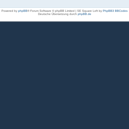
Powered by
phpBB
® Forum Software © phpBB Limited | SE Square Left by
PhpBB3 BBCodes
Deutsche Übersetzung durch
phpBB.de