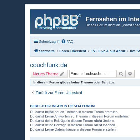
Fernsehen im Inte
Dieses Forum dient als „Worst case“-
Schnellzugriff
FAQ
Startseite
Foren-Übersicht
TV - Live & auf Abruf
live 
couchfunk.de
Suche
Erw
Neues Thema
In diesem Forum gibt es keine Themen oder Beiträge.
Zurück zur Foren-Übersicht
BERECHTIGUNGEN IN DIESEM FORUM
Du darfst
keine
neuen Themen in diesem Forum erstellen.
Du darfst
keine
Antworten zu Themen in diesem Forum erstellen.
Du darfst deine Beiträge in diesem Forum
nicht
ändern.
Du darfst deine Beiträge in diesem Forum
nicht
löschen.
Du darfst
keine
Dateianhänge in diesem Forum erstellen.