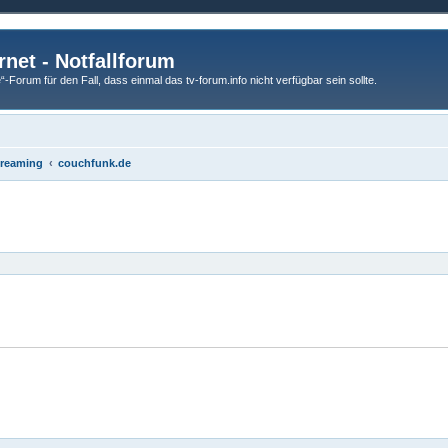
rnet - Notfallforum
Forum für den Fall, dass einmal das tv-forum.info nicht verfügbar sein sollte.
Streaming
couchfunk.de
eiterte Suche