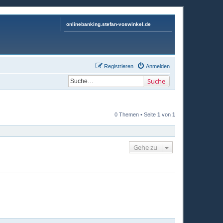
onlinebanking.stefan-voswinkel.de
Registrieren
Anmelden
Suche
0 Themen • Seite
1
von
1
Gehe zu