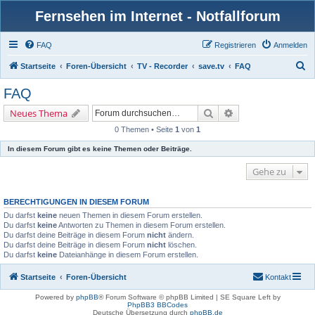
Fernsehen im Internet - Notfallforum
FAQ
Registrieren
Anmelden
S
Startseite
Foren-Übersicht
TV - Recorder
save.tv
FAQ
u
FAQ
c
Suche
Erweiterte Suche
Neues Thema
h
0 Themen • Seite
1
von
1
e
In diesem Forum gibt es keine Themen oder Beiträge.
Gehe zu
BERECHTIGUNGEN IN DIESEM FORUM
Du darfst
keine
neuen Themen in diesem Forum erstellen.
Du darfst
keine
Antworten zu Themen in diesem Forum erstellen.
Du darfst deine Beiträge in diesem Forum
nicht
ändern.
Du darfst deine Beiträge in diesem Forum
nicht
löschen.
Du darfst
keine
Dateianhänge in diesem Forum erstellen.
Startseite
Foren-Übersicht
Kontakt
Powered by
phpBB
® Forum Software © phpBB Limited | SE Square Left by
PhpBB3 BBCodes
Deutsche Übersetzung durch
phpBB.de