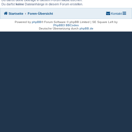
Du darfst deine Beiträge in diesem Forum
nicht
löschen.
Du darfst
keine
Dateianhänge in diesem Forum erstellen.
Startseite
Foren-Übersicht
Kontakt
Powered by
phpBB
® Forum Software © phpBB Limited | SE Square Left by
PhpBB3 BBCodes
Deutsche Übersetzung durch
phpBB.de