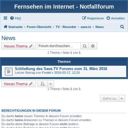
Fernsehen im Internet - Notfallforum
FAQ
Registrieren
Anmelden
S
Startseite
Foren-Übersicht
TV - Recorder
save.tv
News
u
News
c
Suche
Erweiterte Suche
Neues Thema
h
1 Thema • Seite
1
von
1
e
Themen
Schließung des Save.TV Forums zum 31. März 2016
Letzter Beitrag von
Fredel
«
2016-02-17, 12:20
Neues Thema
1 Thema • Seite
1
von
1
Gehe zu
BERECHTIGUNGEN IN DIESEM FORUM
Du darfst
keine
neuen Themen in diesem Forum erstellen.
Du darfst
keine
Antworten zu Themen in diesem Forum erstellen.
Du darfst deine Beiträge in diesem Forum
nicht
ändern.