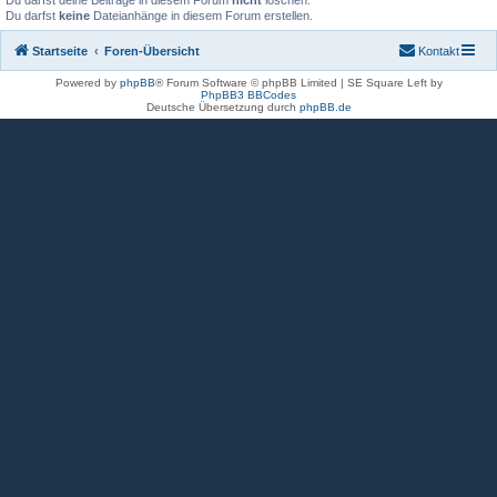
Du darfst deine Beiträge in diesem Forum
nicht
löschen.
Du darfst
keine
Dateianhänge in diesem Forum erstellen.
Startseite
Foren-Übersicht
Kontakt
Powered by
phpBB
® Forum Software © phpBB Limited | SE Square Left by
PhpBB3 BBCodes
Deutsche Übersetzung durch
phpBB.de