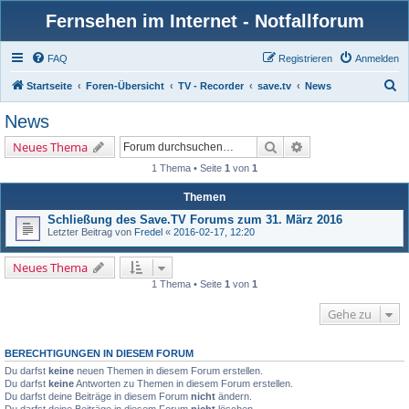
Fernsehen im Internet - Notfallforum
FAQ
Registrieren
Anmelden
S
Startseite
Foren-Übersicht
TV - Recorder
save.tv
News
u
News
c
Suche
Erweiterte Suche
Neues Thema
h
1 Thema • Seite
1
von
1
e
Themen
Schließung des Save.TV Forums zum 31. März 2016
Letzter Beitrag von
Fredel
«
2016-02-17, 12:20
Neues Thema
1 Thema • Seite
1
von
1
Gehe zu
BERECHTIGUNGEN IN DIESEM FORUM
Du darfst
keine
neuen Themen in diesem Forum erstellen.
Du darfst
keine
Antworten zu Themen in diesem Forum erstellen.
Du darfst deine Beiträge in diesem Forum
nicht
ändern.