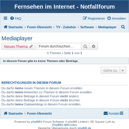
Fernsehen im Internet - Notfallforum
FAQ
Registrieren
Anmelden
S
Startseite
Foren-Übersicht
TV - Zubehör
Software
Mediaplayer
u
Mediaplayer
c
Suche
Erweiterte Suche
Neues Thema
h
0 Themen • Seite
1
von
1
e
In diesem Forum gibt es keine Themen oder Beiträge.
Gehe zu
BERECHTIGUNGEN IN DIESEM FORUM
Du darfst
keine
neuen Themen in diesem Forum erstellen.
Du darfst
keine
Antworten zu Themen in diesem Forum erstellen.
Du darfst deine Beiträge in diesem Forum
nicht
ändern.
Du darfst deine Beiträge in diesem Forum
nicht
löschen.
Du darfst
keine
Dateianhänge in diesem Forum erstellen.
Startseite
Foren-Übersicht
Kontakt
Powered by
phpBB
® Forum Software © phpBB Limited | SE Square Left by
PhpBB3 BBCodes
Deutsche Übersetzung durch
phpBB.de